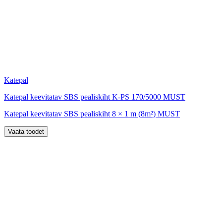
Katepal
Katepal keevitatav SBS pealiskiht K-PS 170/5000 MUST
Katepal keevitatav SBS pealiskiht 8 × 1 m (8m²) MUST
Vaata toodet