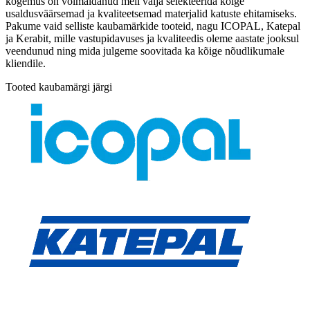
kogemus on võimaldanud meil välja selekteerida kõige
usaldusväärsemad ja kvaliteetsemad materjalid katuste ehitamiseks.
Pakume vaid selliste kaubamärkide tooteid, nagu ICOPAL, Katepal
ja Kerabit, mille vastupidavuses ja kvaliteedis oleme aastate jooksul
veendunud ning mida julgeme soovitada ka kõige nõudlikumale
kliendile.
Tooted kaubamärgi järgi