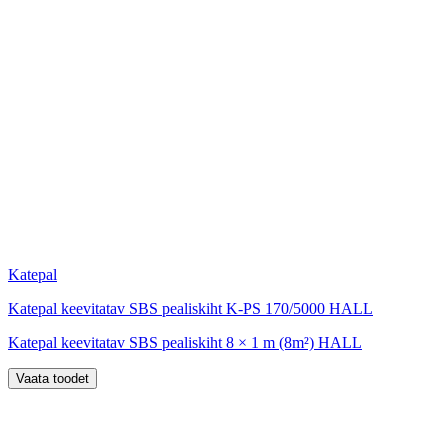
Katepal
Katepal keevitatav SBS pealiskiht K-PS 170/5000 HALL
Katepal keevitatav SBS pealiskiht 8 × 1 m (8m²) HALL
Vaata toodet