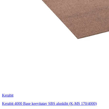
Kerabit
Kerabit 4000 Base keevitatav SBS aluskiht (K-MS 170/4000)