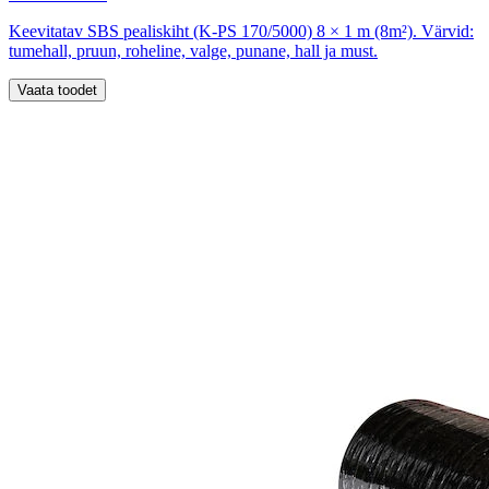
Keevitatav SBS pealiskiht (K-PS 170/5000) 8 × 1 m (8m²). Värvid:
tumehall, pruun, roheline, valge, punane, hall ja must.
Vaata toodet