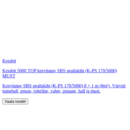
Kerabit
Kerabit 5000 TOP keevitatav SBS pealiskiht (K-PS 170/5000)
MUST
Keevitatav SBS pealiskiht (K-PS 170/5000) 8 × 1 m (8m²). Värvid:
tumehall, pruun, roheline, valge, punane, hall ja must.
Vaata toodet