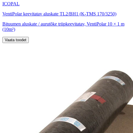
ICOPAL
VentiPolar keevitatav aluskate TL2/BH1 (K-TMS 170/3250)
Bituumen aluskate / aurutõke triipkeevitatav, VentiPolar 10 × 1 m
(10m²)
Vaata toodet