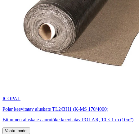
ICOPAL
Polar keevitatav aluskate TL2/BH1 (K-MS 170/4000)
Bituumen aluskate / aurutõke keevitatav POLAR, 10 × 1 m (10m²)
Vaata toodet